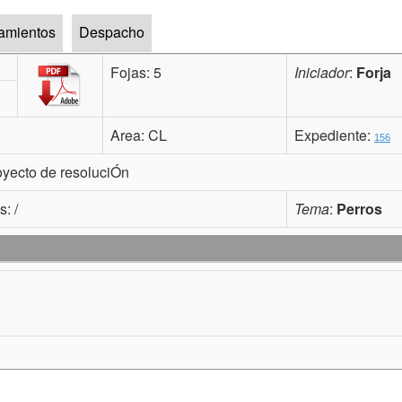
tamientos
Despacho
Fojas: 5
Iniciador
:
Forja
9
Area: CL
Expediente:
156
ecto de resoluciÓn
os:
/
Tema
:
Perros